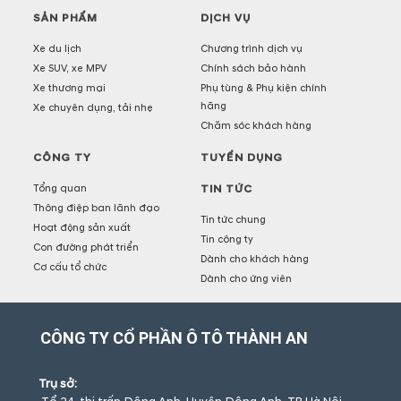
SẢN PHẨM
DỊCH VỤ
Xe du lịch
Chương trình dịch vụ
Xe SUV, xe MPV
Chính sách bảo hành
Xe thương mại
Phụ tùng & Phụ kiện chính
hãng
Xe chuyên dụng, tải nhẹ
Chăm sóc khách hàng
CÔNG TY
TUYỂN DỤNG
Tổng quan
TIN TỨC
Thông điệp ban lãnh đạo
Tin tức chung
Hoạt động sản xuất
Tin công ty
Con đường phát triển
Dành cho khách hàng
Cơ cấu tổ chức
Dành cho ứng viên
CÔNG TY CỔ PHẦN Ô TÔ THÀNH AN
Trụ sở: