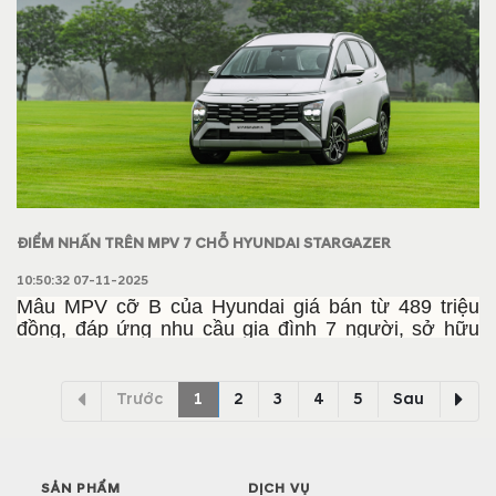
ĐIỂM NHẤN TRÊN MPV 7 CHỖ HYUNDAI STARGAZER
10:50:32 07-11-2025
Mẫu MPV cỡ B của Hyundai giá bán từ 489 triệu
đồng, đáp ứng nhu cầu gia đình 7 người, sở hữu
nhiều trang bị an toàn ở 2 bản cao cấp.
Trước
1
2
3
4
5
Sau
SẢN PHẨM
DỊCH VỤ