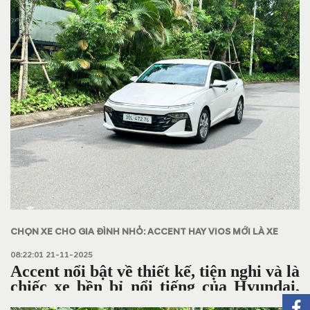
CHỌN XE CHO GIA ĐÌNH NHỎ: ACCENT HAY VIOS MỚI LÀ XE
ĐÁNG MUA HƠN?
08:22:01 21-11-2025
Accent nổi bật về thiết kế, tiện nghi và là
chiếc xe bền bỉ nổi tiếng của Hyundai,
trong khi Vios giờ đây đã bớt gắn với