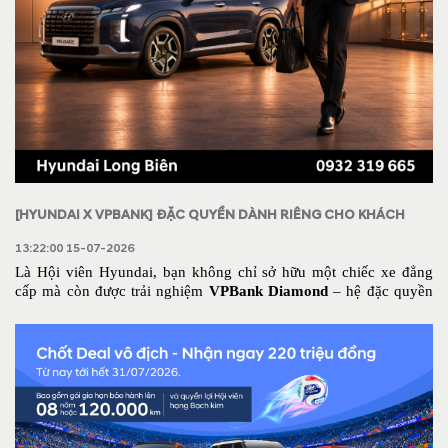
[HYUNDAI X VPBANK] ĐẶC QUYỀN DÀNH RIÊNG CHO KHÁCH
HÀNG HYUNDAI
13:22:00 15-07-2026
Là Hội viên Hyundai, bạn không chỉ sở hữu một chiếc xe đẳng 
cấp mà còn được trải nghiệm 
VPBank Diamond
 – hệ đặc quyền 
tài chính dành cho Khách hàng ưu tiên của VPBank, cùng nhiều 
đặc quyền phong cách sống và dịch vụ cao cấp.