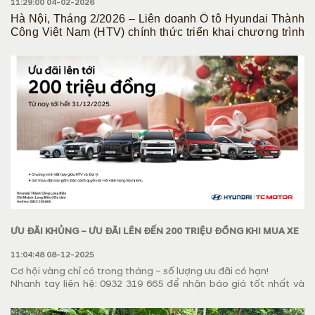
THÁNG 2 “MUA XE NHƯ Ý - ĐÓN XUÂN PHÚ QUÝ”
11:29:00 04-02-2026
Hà Nội, Tháng 2/2026 – Liên doanh Ô tô Hyundai Thành
Công Việt Nam (HTV) chính thức triển khai chương trình
khuyến mại đặc biệt
“Mua xe như ý - Đón xuân phú
quý”
với tổng giá trị ưu đãi lên tới 220 triệu đồng cùng
nhiều quyền lợi giá trị dành cho khách hàng mua xe
Hyundai trên toàn quốc.
ƯU ĐÃI KHỦNG – ƯU ĐÃI LÊN ĐẾN 200 TRIỆU ĐỒNG KHI MUA XE
HYUNDAI
11:04:48 08-12-2025
Cơ hội vàng chỉ có trong tháng – số lượng ưu đãi có hạn!
Nhanh tay liên hệ: 0932 319 665 để nhận báo giá tốt nhất và
trải nghiệm dịch vụ chuyên nghiệp tại Hyundai Long Biên & Gia
Lâm