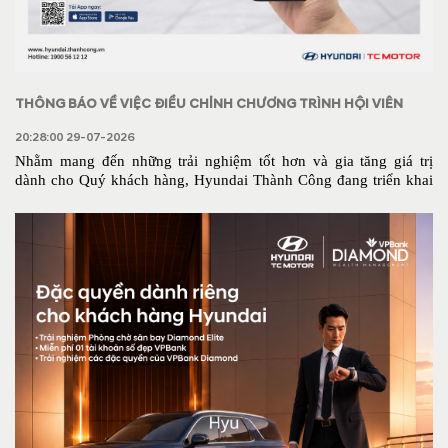
THÔNG BÁO VỀ VIỆC ĐIỀU CHỈNH CHƯƠNG TRÌNH HỘI VIÊN
HYUNDAI
20:28:00 29-07-2026
Nhằm mang đến những trải nghiệm tốt hơn và gia tăng giá trị 
dành cho Quý khách hàng, Hyundai Thành Công đang triển khai 
kế hoạch nâng cấp Chương trình Hội viên Hyundai với nhiều 
quyền lợi và ưu đãi hấp dẫn hơn trong thời gian tới.