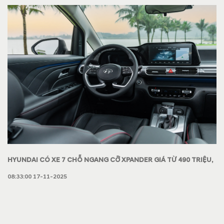
thời gian qua.
HYUNDAI CÓ XE 7 CHỖ NGANG CỠ XPANDER GIÁ TỪ 490 TRIỆU,
NAY GIẢM GẦN 100 TRIỆU, BẢO HÀNH 120.000 KM
08:33:00 17-11-2025