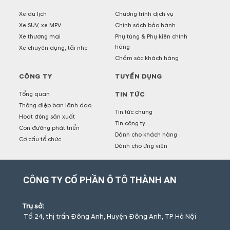
Xe du lịch
Chương trình dịch vụ
Xe SUV, xe MPV
Chính sách bảo hành
Xe thương mại
Phụ tùng & Phụ kiện chính
hãng
Xe chuyên dụng, tải nhẹ
Chăm sóc khách hàng
CÔNG TY
TUYỂN DỤNG
Tổng quan
TIN TỨC
Thông điệp ban lãnh đạo
Tin tức chung
Hoạt động sản xuất
Tin công ty
Con đường phát triển
Dành cho khách hàng
Cơ cấu tổ chức
Dành cho ứng viên
CÔNG TY CỔ PHẦN Ô TÔ THÀNH AN
Trụ sở:
Tổ 24, thị trấn Đông Anh, Huyện Đông Anh, TP Hà Nội