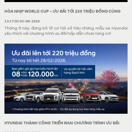
HÒA NHỊP WORLD CUP – ƯU ĐÃI TỚI 220 TRIỆU ĐỒNG CÙNG
HYUNDAI LONG BIÊN
13:17:00 03-06-2026
Tháng 6 này, đừng bỏ lỡ cơ hội sở hữu những mẫu xe Hyundai
yêu thích với chương trình ưu đãi hấp dẫn chưa từng có!
HYUNDAI THÀNH CÔNG TRIỂN KHAI CHƯƠNG TRÌNH ƯU ĐÃI