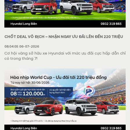
CHỐT DEAL VÔ ĐỊCH – NHẬN NGAY ƯU ĐÃI LÊN ĐẾN 220 TRIỆU
ĐỒNG
08:04:05 06-07-2026
Cơ hội vàng sở hữu xe Hyundai với mức ưu đãi cực hấp dẫn chỉ
có trong tháng 7!