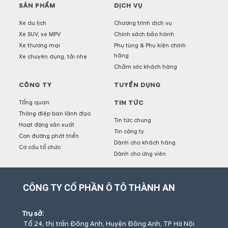
SẢN PHẨM
DỊCH VỤ
Xe du lịch
Chương trình dịch vụ
Xe SUV, xe MPV
Chính sách bảo hành
Xe thương mại
Phụ tùng & Phụ kiện chính
hãng
Xe chuyên dụng, tải nhẹ
Chăm sóc khách hàng
CÔNG TY
TUYỂN DỤNG
Tổng quan
TIN TỨC
Thông điệp ban lãnh đạo
Tin tức chung
Hoạt động sản xuất
Tin công ty
Con đường phát triển
Dành cho khách hàng
Cơ cấu tổ chức
Dành cho ứng viên
CÔNG TY CỔ PHẦN Ô TÔ THÀNH AN
Trụ sở:
Tổ 24, thị trấn Đông Anh, Huyện Đông Anh, TP Hà Nội