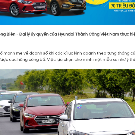
ng Biên - Đại lý ủy quyền của Hyundai Thành Công Việt Nam thực hi
ổ mạnh mẽ về doanh số khi các kỉ lục kinh doanh theo từng tháng củ
được các hãng công bố. Việc lựa chọn cho mình một mẫu xe như ý thật