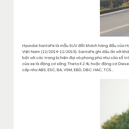
Hyundai SantaFe là mẫu SUV đắt khách hàng đầu của Hyu
Việt Nam (12/2014-11/2015). SantaFe ghi dấu ấn với khác
bật với các trang bị hiện đại và phong phú như cửa sổ tr
của xe là động cơ xăng Theta II 2.4L hoặc động cơ Diese
cấp như ABS, ESC, BA, VSM, EBD, DBC, HAC, TCS...