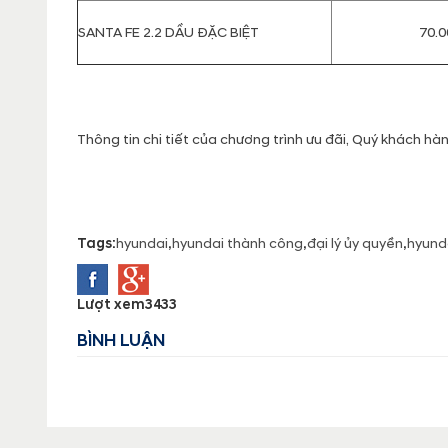
SANTA FE 2.2 DẦU ĐẶC BIỆT
70.0
Thông tin chi tiết của chương trình ưu đãi, Quý khách hàng
Tags:
hyundai
,
hyundai thành công
,
đại lý ủy quyền
,
hyunda
Lượt xem
3433
BÌNH LUẬN