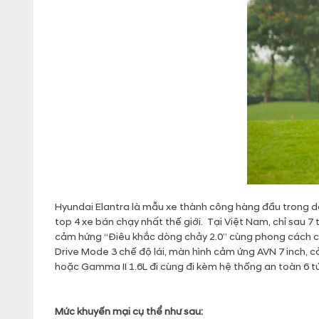
Hyundai Elantra là mẫu xe thành công hàng đầu trong d
top 4 xe bán chạy nhất thế giới. Tại Việt Nam, chỉ sau 7 
cảm hứng “Điêu khắc dòng chảy 2.0” cùng phong cách co
Drive Mode 3 chế độ lái, màn hình cảm ứng AVN 7 inch, c
hoặc Gamma II 1.6L đi cùng đi kèm hệ thống an toàn 6 tú
Mức khuyến mại cụ thể như sau: