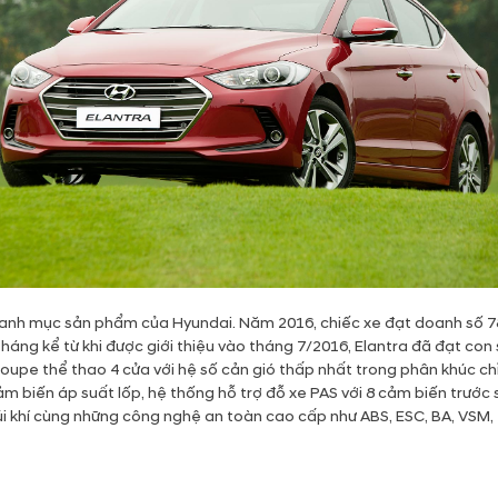
anh mục sản phẩm của Hyundai. Năm 2016, chiếc xe đạt doanh số 78
tháng kể từ khi được giới thiệu vào tháng 7/2016, Elantra đã đạt con 
upe thể thao 4 cửa với hệ số cản gió thấp nhất trong phân khúc chỉ
ảm biến áp suất lốp, hệ thống hỗ trợ đỗ xe PAS với 8 cảm biến trước 
i khí cùng những công nghệ an toàn cao cấp như ABS, ESC, BA, VSM, 