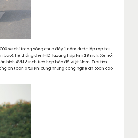
00 xe chỉ trong vòng chưa đầy 1 năm được lắp ráp tại
 bão), hệ thống đèn HID, lazang hợp kim 19 inch. Xe nổi
àn hình AVN 8 inch tích hợp bản đồ Việt Nam. Trái tim
hống an toàn 6 túi khí cùng những công nghệ an toàn cao