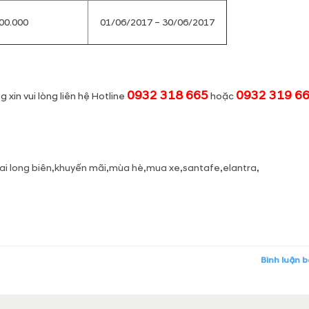
00.000
01/06/2017 – 30/06/2017
0932 318 665
0932 319 6
 xin vui lòng liên hệ Hotline
hoặc
i long biên
,
khuyến mãi
,
mùa hè
,
mua xe
,
santafe
,
elantra
,
Bình luận 