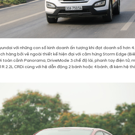
ndai với những con số kinh doanh ấn tượng khi đạt doanh số hơn 4.0
h hàng bởi vẻ ngoài thiết kế hiện đại với cảm hứng Storm Edge (Biên
ời toàn cảnh Panorama, DriveMode 3 chế độ lái, phanh tay điện tử, m
l R 2.2L CRDi cùng với hệ dẫn động 2 bánh hoặc 4 bánh, đi kèm hệ t