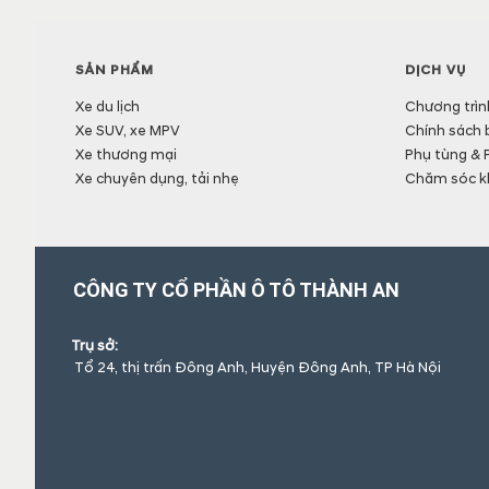
SẢN PHẨM
DỊCH VỤ
Xe du lịch
Chương trìn
Xe SUV, xe MPV
Chính sách 
Xe thương mại
Phụ tùng & 
Xe chuyên dụng, tải nhẹ
Chăm sóc k
CÔNG TY CỔ PHẦN Ô TÔ THÀNH AN
Trụ sở:
Tổ 24, thị trấn Đông Anh, Huyện Đông Anh, TP Hà Nội