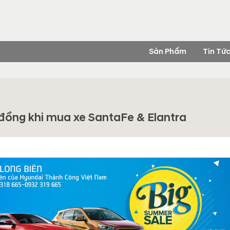
Sản Phẩm
Tin Tứ
 đồng khi mua xe SantaFe & Elantra