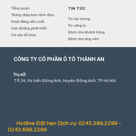
Tổng quan
TIN TỨC
Thông điệp ban lãnh đạo
Tin tức chung
Hoạt động sản xuất
Tin công ty
Con đường phát triển
Dành cho khách hàng
Cơ cấu tổ chức
Dành cho ứng viên
CÔNG TY CỔ PHẦN Ô TÔ THÀNH AN
Trụ sở:
Tổ 24, thị trấn Đông Anh, Huyện Đông Anh, TP Hà Nội
Hotline Đặt hẹn Dịch vụ: 0243.389.2299 -
0243.699.2299