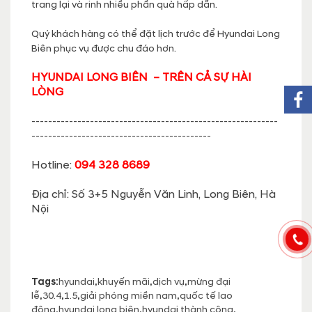
trang lại và rinh nhiều phần quà hấp dẫn.
Quý khách hàng có thể đặt lịch trước để Hyundai Long
Biên phục vụ được chu đáo hơn.
HYUNDAI LONG BIÊN – TRÊN CẢ SỰ HÀI
LÒNG
-----------------------------------------------------------
-------------------------------------------
Hotline:
094 328 8689
Địa chỉ: Số 3+5 Nguyễn Văn Linh, Long Biên, Hà
Nội
Tags:
hyundai
,
khuyến mãi
,
dịch vụ
,
mừng đại
lễ
,
30.4
,
1.5
,
giải phóng miền nam
,
quốc tế lao
động
,
hyundai long biên
,
hyundai thành công
,