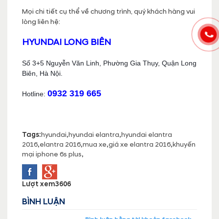
Mọi chi tiết cụ thể về chương trình, quý khách hàng vui
lòng liên hệ:
HYUNDAI LONG BIÊN
Số 3+5 Nguyễn Văn Linh, Phườ
ng Gia Thụy, Quận Long
Biên, Hà Nội.
0932 319 665
Hotline:
Tags:
hyundai
,
hyundai elantra
,
hyundai elantra
2016
,
elantra 2016
,
mua xe
,
giá xe elantra 2016
,
khuyến
mại iphone 6s plus
,
Lượt xem
3606
BÌNH LUẬN