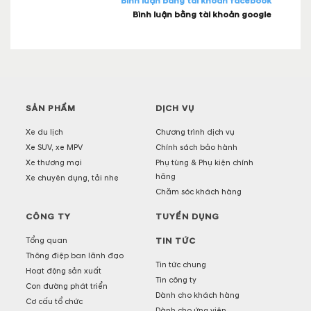
Bình luận bằng tài khoản facebook
Bình luận bằng tài khoản google
SẢN PHẨM
DỊCH VỤ
Xe du lịch
Chương trình dịch vụ
Xe SUV, xe MPV
Chính sách bảo hành
Xe thương mại
Phụ tùng & Phụ kiện chính
hãng
Xe chuyên dụng, tải nhẹ
Chăm sóc khách hàng
CÔNG TY
TUYỂN DỤNG
Tổng quan
TIN TỨC
Thông điệp ban lãnh đạo
Tin tức chung
Hoạt động sản xuất
Tin công ty
Con đường phát triển
Dành cho khách hàng
Cơ cấu tổ chức
Dành cho ứng viên