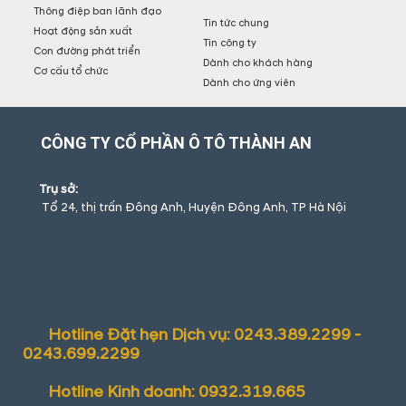
Thông điệp ban lãnh đạo
Tin tức chung
Hoạt động sản xuất
Tin công ty
Con đường phát triển
Dành cho khách hàng
Cơ cấu tổ chức
Dành cho ứng viên
CÔNG TY CỔ PHẦN Ô TÔ THÀNH AN
Trụ sở:
Tổ 24, thị trấn Đông Anh, Huyện Đông Anh, TP Hà Nội
Hotline Đặt hẹn Dịch vụ: 0243.389.2299 -
0243.699.2299
Hotline Kinh doanh: 0932.319.665