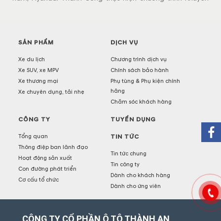
mại Dịch vụ cuối năm 2016. Đây là món quà tri ân mà
Hyundai Thành Công gửi tới khách hàng đã luôn tin tưởng và
ủng hộ thương hiệu xe Hyundai tại Việt Nam.
SẢN PHẨM
DỊCH VỤ
Xe du lịch
Chương trình dịch vụ
Xe SUV, xe MPV
Chính sách bảo hành
Xe thương mại
Phụ tùng & Phụ kiện chính
hãng
Xe chuyên dụng, tải nhẹ
Chăm sóc khách hàng
CÔNG TY
TUYỂN DỤNG
Tổng quan
TIN TỨC
Thông điệp ban lãnh đạo
Tin tức chung
Hoạt động sản xuất
Tin công ty
Con đường phát triển
Dành cho khách hàng
Cơ cấu tổ chức
Dành cho ứng viên
CÔNG TY CỔ PHẦN Ô TÔ THÀNH AN