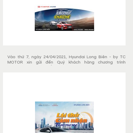
mức phí trước bạ giảm 50%, cùng hỗ trợ trả góp lên tới 80%,
cùng nhiều quà tặng có giá trị.
Vào thứ 7, ngày 24/04/2021, Hyundai Long Biên - by TC
MOTOR xin gửi đến Quý khách hàng chương trình
"ROADSHOW - LÁI THỬ CHÀO HÈ 2021". Đến với ngày hội lái
thử Quý khách hàng sẽ được trải nghiệm thực tế lái thử các
mẫu xe Hyundai hot nhất hiện nay và có cơ hội sở hữu nhiều
quà tặng có giá trị.