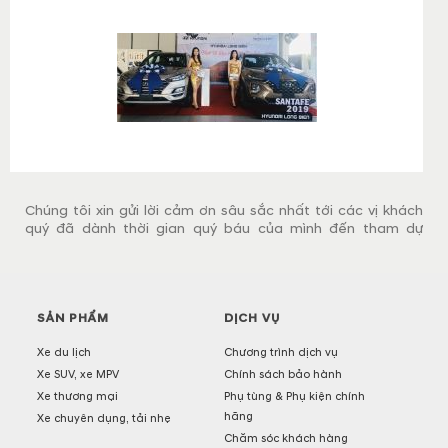
tham dự.
Chúng tôi xin gửi lời cảm ơn sâu sắc nhất tới các vị khách
quý đã dành thời gian quý báu của mình đến tham dự
chương trình lái thử do chúng tôi tổ chức, diễn ra vào thứ 7
vừa qua, ngày 19/10/2019.
SẢN PHẨM
DỊCH VỤ
Xe du lịch
Chương trình dịch vụ
Xe SUV, xe MPV
Chính sách bảo hành
Xe thương mại
Phụ tùng & Phụ kiện chính
hãng
Xe chuyên dụng, tải nhẹ
Chăm sóc khách hàng