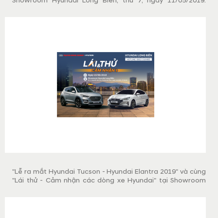
Showroom Hyundai Long Biên, thứ 7, ngày 11/05/2019.
Chương trình nhằm giúp Quý khách hàng có cơ hội được
cầm lái những chiếc xe Hyundai đang hot nhất thị trường
hiện nay, bên cạnh đó sẽ nhận được phần quà hấp dẫn.
"Lễ ra mắt Hyundai Tucson - Hyundai Elantra 2019" và cùng
"Lái thử - Cảm nhận các dòng xe Hyundai" tại Showroom
Hyundai Long Biên vào thứ 7, ngày 15/06/2019