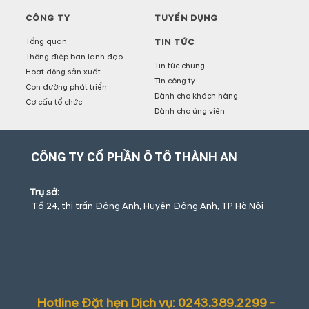
CÔNG TY
TUYỂN DỤNG
Tổng quan
TIN TỨC
Thông điệp ban lãnh đạo
Tin tức chung
Hoạt động sản xuất
Tin công ty
Con đường phát triển
Dành cho khách hàng
Cơ cấu tổ chức
Dành cho ứng viên
CÔNG TY CỔ PHẦN Ô TÔ THÀNH AN
Trụ sở:
Tổ 24, thị trấn Đông Anh, Huyện Đông Anh, TP Hà Nội
Hotline Đặt hẹn Dịch vụ: 0243.389.2299 -