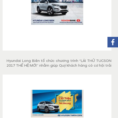
Hyundai Long Biên tổ chức chương trình “LÁI THỬ TUCSON
2017 THẾ HỆ MỚI” nhằm giúp Quý khách hàng có cơ hội trải
nghiệm xe Tucson 2017 CKD thế hệ mới ra mắt cách đây
không lâu, cùng các dòng xe khác của Hyundai như i10 CKD
2017, Elantra, SantaFe.