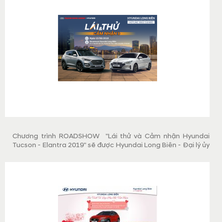
Chương trình ROADSHOW "Lái thử và Cảm nhận Hyundai
Tucson - Elantra 2019" sẽ được Hyundai Long Biên - Đại lý ủy
quyền của Hyundai Thành Công Việt Nam tổ chức vào thứ 7,
ngày 15/06/2019.