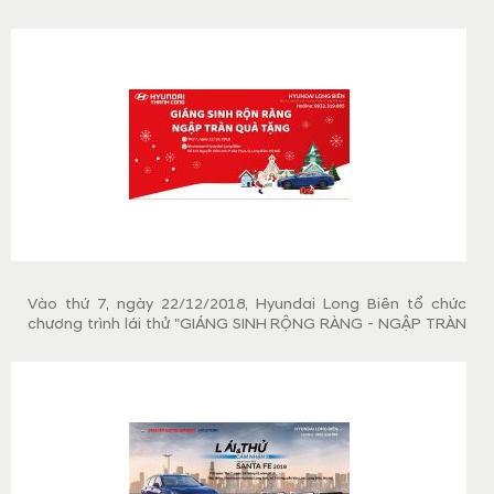
Quý khách hàng có cơ hội được cầm lái những chiếc xe
Hyundai đang hot nhất thị trường hiện nay, bên cạnh đó sẽ
nhận được phần quà hấp dẫn.
Vào thứ 7, ngày 22/12/2018, Hyundai Long Biên tổ chức
chương trình lái thử "GIÁNG SINH RỘNG RÀNG - NGẬP TRÀN
QUÀ TẶNG" nhằm giúp Quý khách hàng có cơ hội được cầm
lái những chiếc xe Hyundai đang hot nhất thị trường hiện
nay, hòa cùng không khí Giáng sinh - Noel 2018 đang đến, và
nhận những phần quà có giá trị.