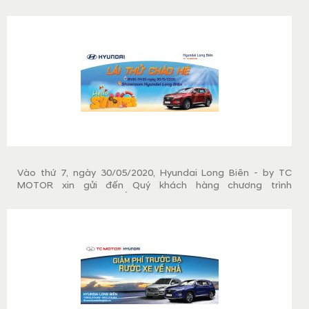
"ROADSHOW và LÁI THỬ 8-3 - RINH QUÀ THẢ GA". Đến với
ngày hội lái thử Quý khách hàng có cơ hội trúng thưởng với
rất nhiều phần quà KHỦNG nhất từ trước đến nay.
Vào thứ 7, ngày 30/05/2020, Hyundai Long Biên - by TC
MOTOR xin gửi đến Quý khách hàng chương trình
"ROADSHOW và LÁI THỬ CHÀO HÈ". Đến với ngày hội lái thử
Quý khách hàng có cơ hội trải nghiệm thực tế lái các mẫu xe
Hyundai và trúng thưởng nhiều phần quà có giá trị.