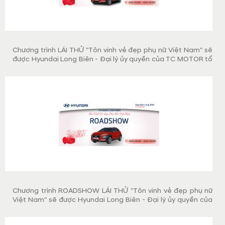
Chương trình LÁI THỬ "Tôn vinh vẻ đẹp phụ nữ Việt Nam" sẽ
được Hyundai Long Biên - Đại lý ủy quyền của TC MOTOR tổ
chức vào sáng thứ 7, ngày 19/10/2019, cùng nhiều quà tặng
hấp dẫn dành tặng Quý khách hàng đăng ký tham dự.
Chương trình ROADSHOW LÁI THỬ "Tôn vinh vẻ đẹp phụ nữ
Việt Nam" sẽ được Hyundai Long Biên - Đại lý ủy quyền của
TC MOTOR tổ chức vào sáng thứ 7, ngày 19/10/2019, cùng
nhiều quà tặng hấp dẫn dành tặng Quý khách hàng đăng ký