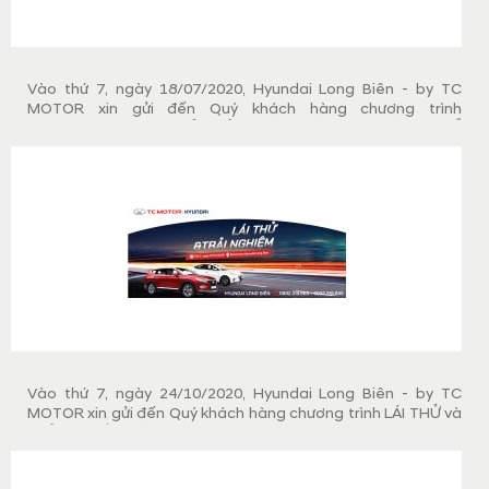
Vào thứ 7, ngày 18/07/2020, Hyundai Long Biên - by TC
MOTOR xin gửi đến Quý khách hàng chương trình
ROADSHOW và LÁI THỬ "GIẢM PHÍ TRƯỚC BẠ - RƯỚC XE VỀ
NHÀ". Đến với ngày hội lái thử Quý khách hàng sẽ được trải
nghiệm thực tế lái các mẫu xe Hyundai và có cơ hội sở hữu
xe với mức phí trước bạ giảm 50%, cùng hỗ trợ trả góp lên
tới 80%.
Vào thứ 7, ngày 24/10/2020, Hyundai Long Biên - by TC
MOTOR xin gửi đến Quý khách hàng chương trình LÁI THỬ và
TRẢI NGHIỆM CÁC DÒNG XE HYUNDAI. Đến với ngày hội lái
thử Quý khách hàng sẽ được trải nghiệm thực tế lái các mẫu
xe Hyundai đang hot nhất hiện nay và có cơ hội sở hữu xe với