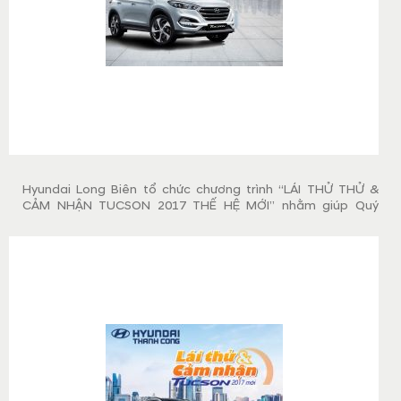
Hyundai Long Biên tổ chức chương trình “LÁI THỬ THỬ &
CẢM NHẬN TUCSON 2017 THẾ HỆ MỚI” nhằm giúp Quý
khách hàng có cơ hội trải nghiệm xe Tucson 2017 CKD thế
hệ mới ra mắt cách đây không lâu, cùng các dòng xe khác
của Hyundai như i10 CKD 2017, Elantra, SantaFe. Bên cạnh
đó Quý khách hàng sẽ nhận những phần quà có giá trị khi
tham gia chương trình.