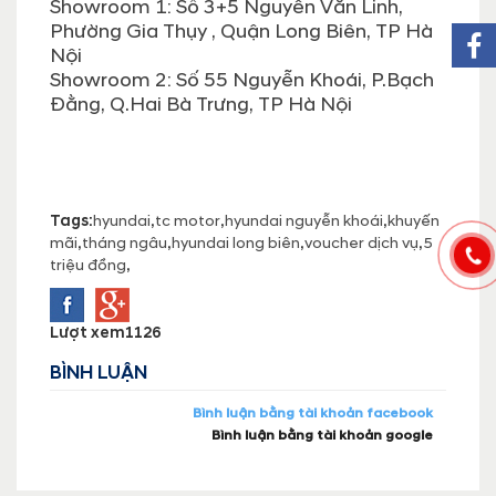
Showroom 1: Số 3+5 Nguyễn Văn Linh,
Phường Gia Thụy , Quận Long Biên, TP Hà
Nội
Showroom 2: Số 55 Nguyễn Khoái, P.Bạch
Đằng, Q.Hai Bà Trưng, TP Hà Nội
Tags:
hyundai
,
tc motor
,
hyundai nguyễn khoái
,
khuyến
mãi
,
tháng ngâu
,
hyundai long biên
,
voucher dịch vụ
,
5
triệu đồng
,
Lượt xem
1126
BÌNH LUẬN
Bình luận bằng tài khoản facebook
Bình luận bằng tài khoản google