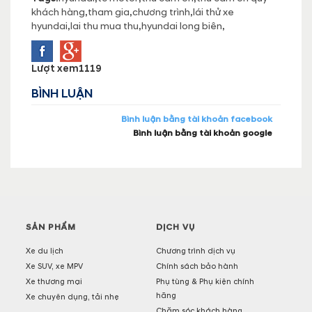
khách hàng
,
tham gia
,
chương trình
,
lái thử xe
hyundai
,
lai thu mua thu
,
hyundai long biên
,
Lượt xem
1119
BÌNH LUẬN
Bình luận bằng tài khoản facebook
Bình luận bằng tài khoản google
SẢN PHẨM
DỊCH VỤ
Xe du lịch
Chương trình dịch vụ
Xe SUV, xe MPV
Chính sách bảo hành
Xe thương mại
Phụ tùng & Phụ kiện chính
hãng
Xe chuyên dụng, tải nhẹ
Chăm sóc khách hàng