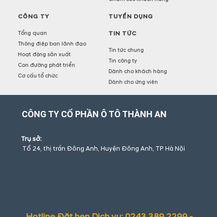
CÔNG TY
TUYỂN DỤNG
Tổng quan
TIN TỨC
Thông điệp ban lãnh đạo
Tin tức chung
Hoạt động sản xuất
Tin công ty
Con đường phát triển
Dành cho khách hàng
Cơ cấu tổ chức
Dành cho ứng viên
CÔNG TY CỔ PHẦN Ô TÔ THÀNH AN
Trụ sở:
Tổ 24, thị trấn Đông Anh, Huyện Đông Anh, TP Hà Nội
Hotline Đặt hẹn Dịch vụ: 0243.389.2299 -