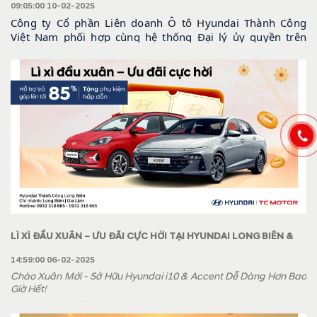
09:05:00 10-02-2025
Công ty Cổ phần Liên doanh Ô tô Hyundai Thành Công
Việt Nam phối hợp cùng hệ thống Đại lý ủy quyền trên
toàn quốc tổ chức thường xuyên chương trình Hướng dẫn
sử dụng xe an toàn với các hoạt động đào tạo song song
thực hành thực tế nhiều chủ đề thực tiễn, cần thiết khi sử
dụng xe Hyundai và lưu thông trên đường. Chúng tôi
mong muốn trang bị cho Qúy khách hàng những kiến
thức bổ ích và mang đến những trải nghiệm thú vị nhất.
LÌ XÌ ĐẦU XUÂN – ƯU ĐÃI CỰC HỜI TẠI HYUNDAI LONG BIÊN &
CHI NHÁNH GIA LÂM
14:59:00 06-02-2025
Chào Xuân Mới - Sở Hữu Hyundai i10 & Accent Dễ Dàng Hơn Bao
Giờ Hết!
Cơ hội không thể bỏ lỡ: