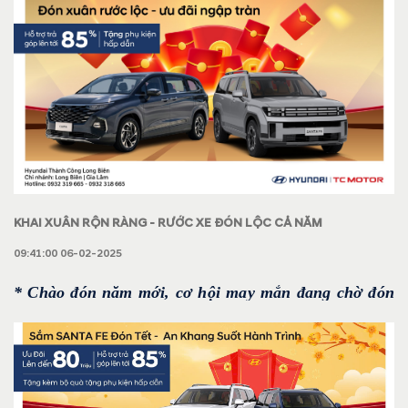
KHAI XUÂN RỘN RÀNG - RƯỚC XE ĐÓN LỘC CẢ NĂM
09:41:00 06-02-2025
* Chào đón năm mới, cơ hội may mắn đang chờ đón
bạn!
* Mua xe ngay hôm nay, nhận quà tặng đặc biệt: