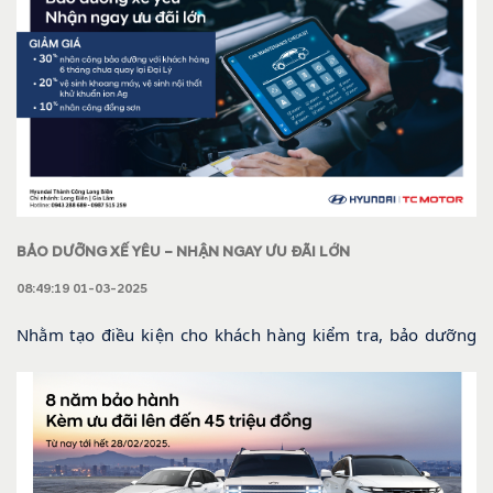
BẢO DƯỠNG XẾ YÊU – NHẬN NGAY ƯU ĐÃI LỚN
08:49:19 01-03-2025
Nhằm tạo điều kiện cho khách hàng kiểm tra, bảo dưỡng
xe thường xuyên và đảm bảo xe vận hành hiệu quả nhất,
Hyundai Long Biên & Chi nhánh Gia Lâm triển khai
chương trình KHUYẾN MÃI DỊCH VỤ CỰC “SỐC” với nhiều
ƯU ĐÃI SIÊU ĐẶC BIỆT