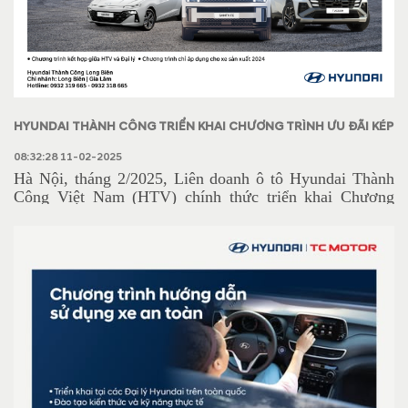
HYUNDAI THÀNH CÔNG TRIỂN KHAI CHƯƠNG TRÌNH ƯU ĐÃI KÉP
BẢO HÀNH DÀI HẠN – GIẢM GIÁ ĐẾN 45 TRIỆU ĐỒNG
08:32:28 11-02-2025
Hà Nội, tháng 2/2025, Liên doanh ô tô Hyundai Thành
Công Việt Nam (HTV) chính thức triển khai Chương
trình ưu đãi kép hấp dẫn với chính sách bảo hành lên đến
8 năm hoặc 120.000 km cùng ưu đãi giảm giá trực tiếp
lên đến 45 triệu đồng cho các dòng xe Hyundai có số
VIN sản xuất năm 2024.