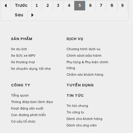
thềm năm mới!
Trước
1
2
3
4
5
6
7
8
9
Sau
SẢN PHẨM
DỊCH VỤ
Xe du lịch
Chương trình dịch vụ
Xe SUV, xe MPV
Chính sách bảo hành
Xe thương mại
Phụ tùng & Phụ kiện chính
hãng
Xe chuyên dụng, tải nhẹ
Chăm sóc khách hàng
CÔNG TY
TUYỂN DỤNG
Tổng quan
TIN TỨC
Thông điệp ban lãnh đạo
Tin tức chung
Hoạt động sản xuất
Tin công ty
Con đường phát triển
Dành cho khách hàng
Cơ cấu tổ chức
Dành cho ứng viên