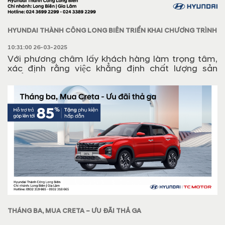
HYUNDAI THÀNH CÔNG LONG BIÊN TRIỂN KHAI CHƯƠNG TRÌNH
“HƯỚNG DẪN SỬ DỤNG XE AN TOÀN” NGÀY 12/04/2025
10:31:00 26-03-2025
Với phương châm lấy khách hàng làm trọng tâm,
xác định rằng việc khẳng định chất lượng sản
phẩm cũng như nâng cao trải nghiệm tiêu dùng
của khách hàng là điều cần thiết. Đến với Hyundai
Long Biên, chúng tôi mong muốn mọi khách hàng
đều được trải nghiệm các dịch vụ tốt nhất và
được hướng dẫn vận hành xe một cách an toàn
nhất.
THÁNG BA, MUA CRETA – ƯU ĐÃI THẢ GA