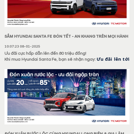
SẮM HYUNDAI SANTA FE ĐÓN TẾT - AN KHANG TRÊN MỌI HÀNH
TRÌNH!
10:07:23 08-01-2025
Ưu đãi cực hấp dẫn lên đến 80 triệu đồng!
Ưu đãi lên tới
Khi mua Hyundai Santa Fe, bạn sẽ nhận ngay:
80 triệu đồng + Tặng ngay bộ phụ kiện cao cấp
ĐÓN XUÂN RƯỚC LỘC CÙNG HYUNDAI LONG BIÊN & GIA LÂM