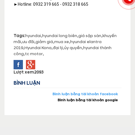
►Hotline: 0932 319 665 - 0932 318 665
Tags:
hyundai
,
hyundai long biên
,
giá sập sàn
,
khuyến
mãi
,
ưu đãi
,
giảm giá
,
mua xe
,
hyundai elantra
2019
,
Hyundai Kona
,
đại lý
,
ủy quyền
,
hyundai thành
công
,
tc motor
,
Lượt xem
2093
BÌNH LUẬN
Bình luận bằng tài khoản facebook
Bình luận bằng tài khoản google