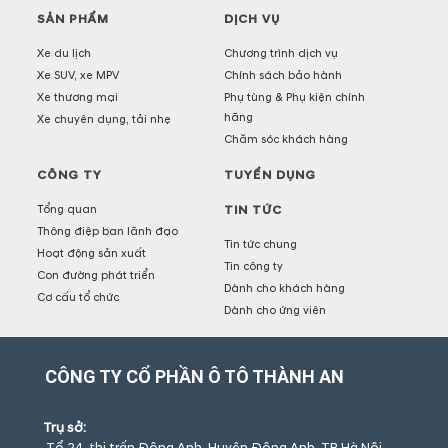
SẢN PHẨM
DỊCH VỤ
Xe du lịch
Chương trình dịch vụ
Xe SUV, xe MPV
Chính sách bảo hành
Xe thương mại
Phụ tùng & Phụ kiện chính
hãng
Xe chuyên dụng, tải nhẹ
Chăm sóc khách hàng
CÔNG TY
TUYỂN DỤNG
Tổng quan
TIN TỨC
Thông điệp ban lãnh đạo
Tin tức chung
Hoạt động sản xuất
Tin công ty
Con đường phát triển
Dành cho khách hàng
Cơ cấu tổ chức
Dành cho ứng viên
CÔNG TY CỔ PHẦN Ô TÔ THÀNH AN
Trụ sở: