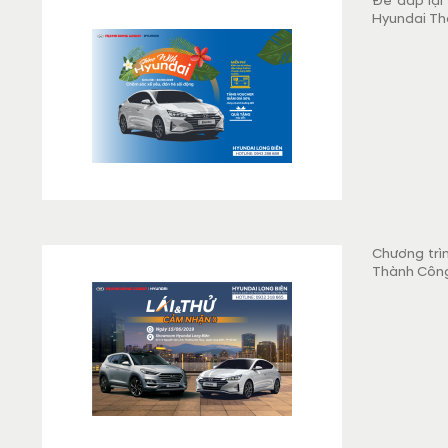
Để đáp lại
Hyundai Th
yêu, đón hè
Chương trì
Thành Công