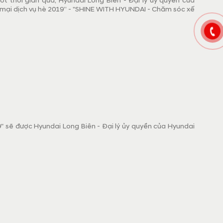
ốt thời gian qua, Hyundai Long Biên - Đại lý ủy quyền của
 mại dịch vụ hè 2019” - "SHINE WITH HYUNDAI - Chăm sóc xế
 sẽ được Hyundai Long Biên - Đại lý ủy quyền của Hyundai