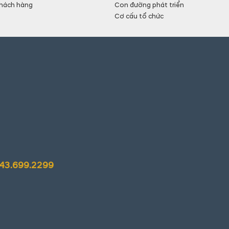
hách hàng
Con đường phát triển
Cơ cấu tổ chức
243.699.2299