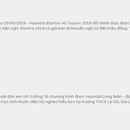
ày 16/05/2019 - Hyundai Elantra và Tucson 2019 đã chính thức được
n tiện nghi. Elantra 2019 có giá bán lẻ khuyến nghị từ 580 triệu đồng
dai đưa em tới trường" là chương trình được Hyundai Long Biên - 
học sinh thuộc diện hộ nghèo hiếu học tại trường THCS Lệ Chi, Gia 