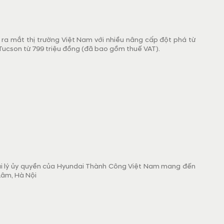
 ra mắt thị trường Việt Nam với nhiều nâng cấp đột phá từ
, Tucson từ 799 triệu đồng (đã bao gồm thuế VAT).
đại lý ủy quyền của Hyundai Thành Công Việt Nam mang đến
Lâm, Hà Nội