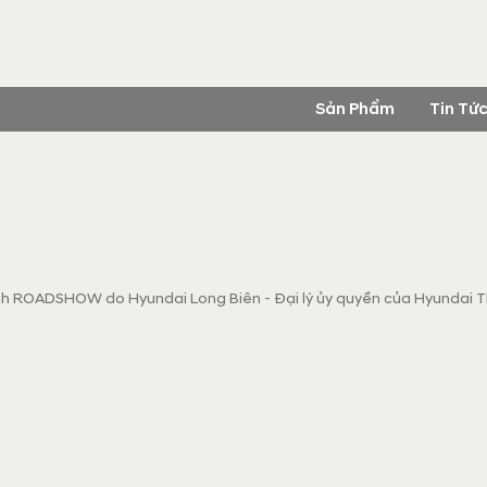
Sản Phẩm
Tin Tứ
nh ROADSHOW do Hyundai Long Biên - Đại lý ủy quyền của Hyundai 